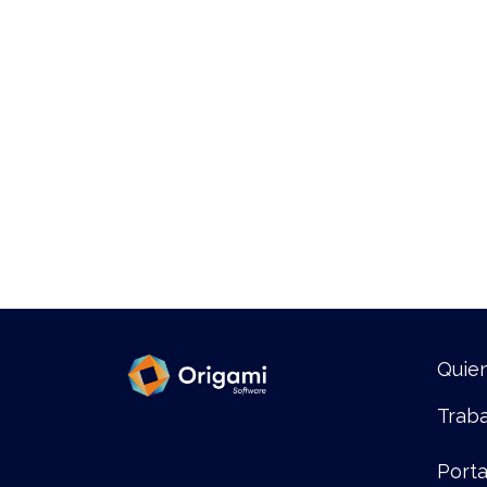
Quie
Traba
Porta