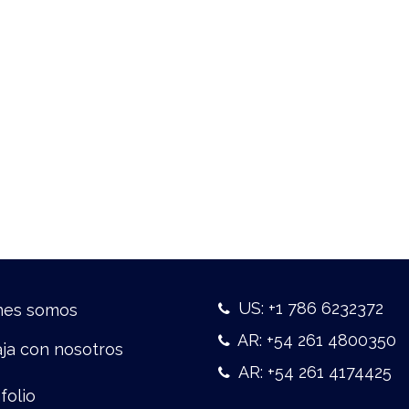
US: +1 786 6232372
nes somos
AR: +54 261 4800350
ja con nosotros
AR: +54 261 4174425
folio