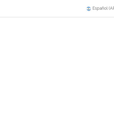
mpleos
Crear un Ticket
Español (A